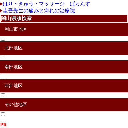
はり・きゅう・マッサージ ばらんす
圭吾先生の痛みと痺れの治療院
岡山県版検索
岡山市地区
北部地区
北区
中区
東区
南区
南部地区
真庭市
津山市
美作市
真庭郡新庄村
苫田郡鏡野町
勝田郡勝央町
勝田郡奈義町
英田郡西粟倉村
久米郡久米南町
久米郡美咲町
西部地区
赤磐市
玉野市
瀬戸内市
備前市
加賀郡吉備中央町
和気郡和気町
その他地区
新見市
高梁市
井原氏
総社市
笠岡市
浅口市
倉敷市
小田郡矢掛町
浅口郡里庄町
都窪郡早島町
その他合併地区
PR