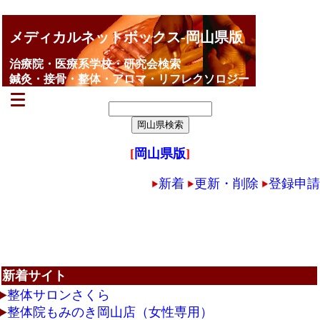
メディカルネットボックス-岡山県版
治療院・医療系学校・研究会検索
鍼灸・接骨・整体・アロマ・リフレクソロジー
[
岡山県版
]
新着
更新・削除
登録申請
新着サイト
整体サロンさくら
整体院もみのき岡山店（女性専用）