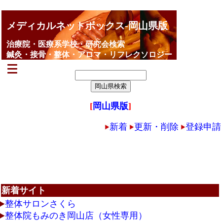
メディカルネットボックス-岡山県版
治療院・医療系学校・研究会検索
鍼灸・接骨・整体・アロマ・リフレクソロジー
[
岡山県版
]
新着
更新・削除
登録申請
新着サイト
整体サロンさくら
整体院もみのき岡山店（女性専用）