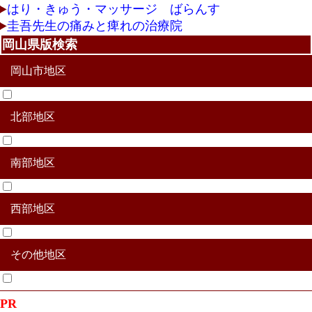
はり・きゅう・マッサージ ばらんす
圭吾先生の痛みと痺れの治療院
岡山県版検索
岡山市地区
北部地区
北区
中区
東区
南区
南部地区
真庭市
津山市
美作市
真庭郡新庄村
苫田郡鏡野町
勝田郡勝央町
勝田郡奈義町
英田郡西粟倉村
久米郡久米南町
久米郡美咲町
西部地区
赤磐市
玉野市
瀬戸内市
備前市
加賀郡吉備中央町
和気郡和気町
その他地区
新見市
高梁市
井原氏
総社市
笠岡市
浅口市
倉敷市
小田郡矢掛町
浅口郡里庄町
都窪郡早島町
その他合併地区
PR