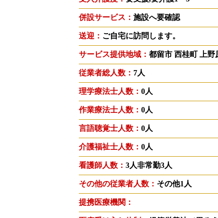
併設サービス：
施設へ要確認
送迎：
ご自宅に訪問します。
サービス提供地域：
都留市 西桂町 上野
従業者総人数：
7人
理学療法士人数：
0人
作業療法士人数：
0人
言語聴覚士人数：
0人
介護福祉士人数：
0人
看護師人数：
3人非常勤3人
その他の従業者人数：
その他1人
提携医療機関：