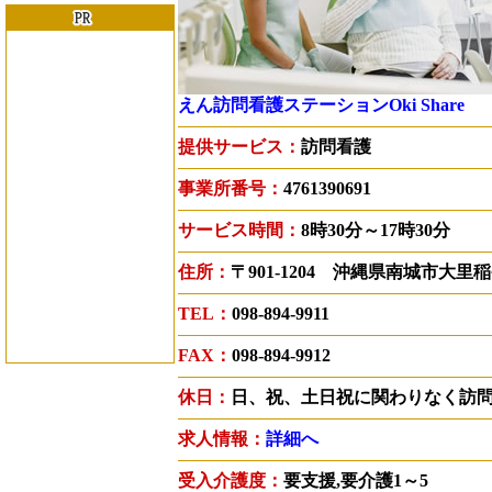
えん訪問看護ステーションOki Share
提供サービス：
訪問看護
事業所番号：
4761390691
サービス時間：
8時30分～17時30分
住所：
〒901-1204 沖縄県南城市大里稲嶺
TEL：
098-894-9911
FAX：
098-894-9912
休日：
日、祝、土日祝に関わりなく訪
求人情報：
詳細へ
受入介護度：
要支援,要介護1～5