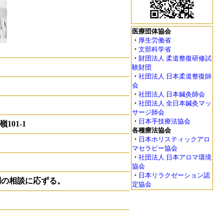
医療団体協会
・
厚生労働省
・
文部科学省
・
財団法人 柔道整復研修試
験財団
・
社団法人 日本柔道整復師
会
・
社団法人 日本鍼灸師会
・
社団法人 全日本鍼灸マッ
サージ師会
・
日本手技療法協会
101-1
各種療法協会
・
日本ホリスティックアロ
マセラピー協会
・
社団法人 日本アロマ環境
協会
・
日本リラクゼーション認
問の相談に応ずる。
定協会