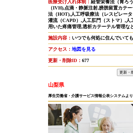
医療受け入れ体制：
経管栄養法（胃ろう
（IVH),点滴・静脈注射,膀胱留置カテ
法（HOT),人工呼吸療法（レスピレー
灌流（CAPD）,人工肛門（ストマ）,人
用いた疼痛管理,透析カテーテル管理な
施設内容：
いつでも何処に住んでいて
アクセス：
地図を見る
更新・削除ID：
677
山梨県
厚生労働省・介護サービス情報公表システムより