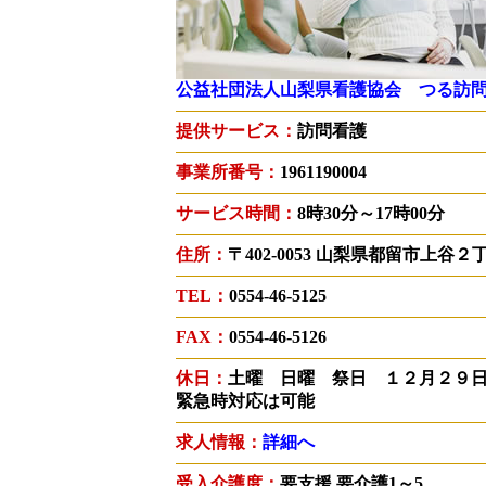
公益社団法人山梨県看護協会 つる訪
提供サービス：
訪問看護
事業所番号：
1961190004
サービス時間：
8時30分～17時00分
住所：
〒402-0053 山梨県都留市上谷
TEL：
0554-46-5125
FAX：
0554-46-5126
休日：
土曜 日曜 祭日 １２月２９
緊急時対応は可能
求人情報：
詳細へ
受入介護度：
要支援,要介護1～5