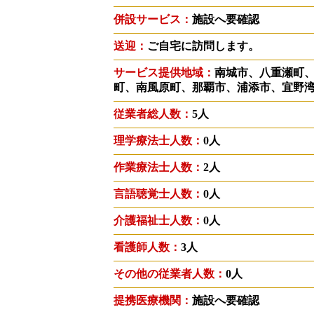
併設サービス：
施設へ要確認
送迎：
ご自宅に訪問します。
サービス提供地域：
南城市、八重瀬町
町、南風原町、那覇市、浦添市、宜野
従業者総人数：
5人
理学療法士人数：
0人
作業療法士人数：
2人
言語聴覚士人数：
0人
介護福祉士人数：
0人
看護師人数：
3人
その他の従業者人数：
0人
提携医療機関：
施設へ要確認