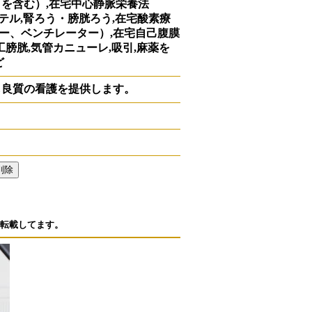
を含む）,在宅中心静脈栄養法
ーテル,腎ろう・膀胱ろう,在宅酸素療
ター、ベンチレーター）,在宅自己腹膜
工膀胱,気管カニューレ,吸引,麻薬を
ど
も良質の看護を提供します。
転載してます。