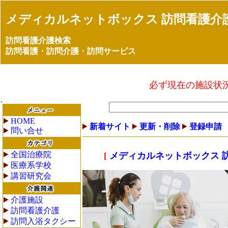
メディカルネットボックス 訪問看護介
訪問看護介護検索
訪問看護・訪問介護・訪問サービス
必ず現在の施設状
HOME
新着サイト
更新・削除
登録申請
問い合せ
全国治療院
[
メディカルネットボックス 
医療系学校
講習研究会
介護施設
訪問看護介護
訪問入浴タクシー