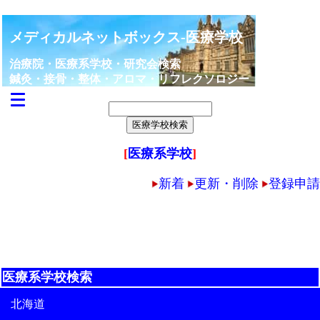
メディカルネットボックス-医療学校
治療院・医療系学校・研究会検索
鍼灸・接骨・整体・アロマ・リフレクソロジー
[
医療系学校
]
新着
更新・削除
登録申請
医療系学校検索
北海道