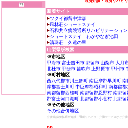
通所介護・通所リハビ
新着サイト
ツクイ都留中津森
風林荘ショートステイ
石和共立病院通所リハビリテーション
ショートステイ わかやなぎ池田
清珠荘 久遠の里
山梨県版検索
※市地区
甲府市
富士吉田市
都留市
山梨市
大月
北杜市
甲斐市
笛吹市
上野原市
甲州市
※町村地区
西八代郡市川三郷町
南巨摩郡早川町
南
摩郡富士川町
中巨摩郡昭和町
南都留郡
南都留郡西桂町
南都留郡忍野村
南都留
郡富士河口湖町
北都留郡小菅村
北都留
※その他地区
その他合併地区
介護施設検索,通所介護・通所リハビリ・介護サービスなど介護
PR