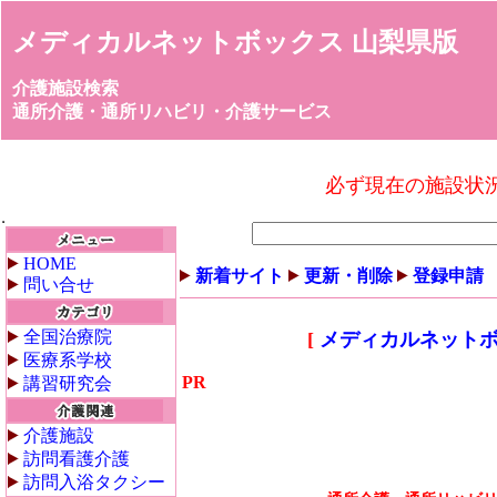
メディカルネットボックス 山梨県版
介護施設検索
通所介護・通所リハビリ・介護サービス
必ず現在の施設状
HOME
新着サイト
更新・削除
登録申請
問い合せ
全国治療院
[
メディカルネットボ
医療系学校
PR
講習研究会
介護施設
訪問看護介護
訪問入浴タクシー