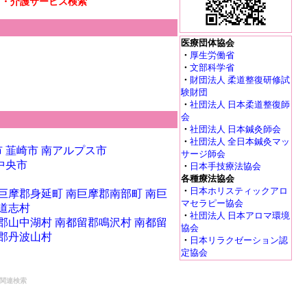
リ・介護サービス検索
医療団体協会
・
厚生労働省
・
文部科学省
・
財団法人 柔道整復研修試
験財団
・
社団法人 日本柔道整復師
会
・
社団法人 日本鍼灸師会
・
社団法人 全日本鍼灸マッ
市
韮崎市
南アルプス市
サージ師会
中央市
・
日本手技療法協会
各種療法協会
・
日本ホリスティックアロ
巨摩郡身延町
南巨摩郡南部町
南巨
マセラピー協会
道志村
・
社団法人 日本アロマ環境
郡山中湖村
南都留郡鳴沢村
南都留
協会
郡丹波山村
・
日本リラクゼーション認
定協会
関連検索