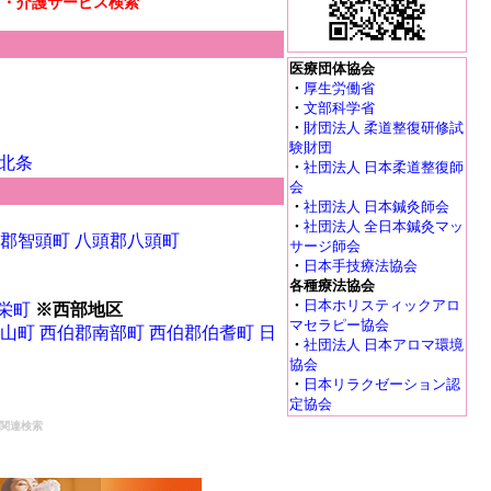
リ・介護サービス検索
医療団体協会
・
厚生労働省
・
文部科学省
・
財団法人 柔道整復研修試
験財団
北条
・
社団法人 日本柔道整復師
会
・
社団法人 日本鍼灸師会
・
社団法人 全日本鍼灸マッ
郡智頭町
八頭郡八頭町
サージ師会
・
日本手技療法協会
各種療法協会
・
日本ホリスティックアロ
栄町
※西部地区
マセラピー協会
山町
西伯郡南部町
西伯郡伯耆町
日
・
社団法人 日本アロマ環境
協会
・
日本リラクゼーション認
定協会
関連検索