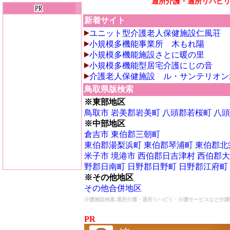
通所介護・通所リハビ
新着サイト
ユニット型介護老人保健施設仁風荘
小規模多機能事業所 木もれ陽
小規模多機能施設さとに暖の里
小規模多機能型居宅介護にじの音
介護老人保健施設 ル・サンテリオン
鳥取県版検索
※東部地区
鳥取市
岩美郡岩美町
八頭郡若桜町
八頭
※中部地区
倉吉市
東伯郡三朝町
東伯郡湯梨浜町
東伯郡琴浦町
東伯郡北
米子市
境港市
西伯郡日吉津村
西伯郡大
野郡日南町
日野郡日野町
日野郡江府町
※その他地区
その他合併地区
介護施設検索,通所介護・通所リハビリ・介護サービスなど介護
PR