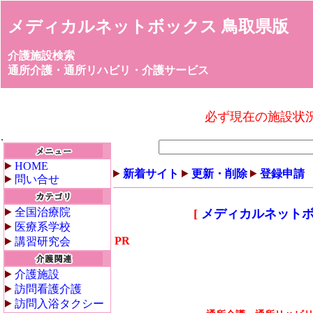
メディカルネットボックス 鳥取県版
介護施設検索
通所介護・通所リハビリ・介護サービス
必ず現在の施設状
HOME
新着サイト
更新・削除
登録申請
問い合せ
全国治療院
[
メディカルネットボ
医療系学校
PR
講習研究会
介護施設
訪問看護介護
訪問入浴タクシー