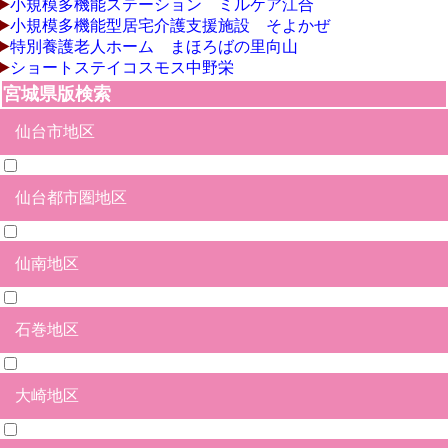
小規模多機能ステーション ミルケア江合
小規模多機能型居宅介護支援施設 そよかぜ
特別養護老人ホーム まほろばの里向山
ショートステイコスモス中野栄
宮城県版検索
仙台市地区
仙台都市圏地区
青葉区
宮城野区
若林区
太白区
泉区
仙南地区
塩竃市
多賀城市
名取市
岩沼市
宮城郡松島町
宮城郡七ヶ浜町
宮城郡利府町
黒川郡大和町
黒川郡大郷町
富谷市
亘理郡亘理町
亘理郡山元町
石巻地区
白石市
角田市
刈田群蔵王町
刈田群七ヶ浜町
刈田群七ヶ宿町
柴田郡大河原町
柴田郡村田町
柴田郡柴田町
柴田郡川崎町
伊具郡丸森町
大崎地区
石巻市
東松島市
牡鹿郡女川町