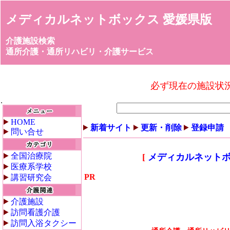
メディカルネットボックス 愛媛県版
介護施設検索
通所介護・通所リハビリ・介護サービス
必ず現在の施設状
HOME
新着サイト
更新・削除
登録申請
問い合せ
全国治療院
[
メディカルネットボ
医療系学校
PR
講習研究会
介護施設
訪問看護介護
訪問入浴タクシー