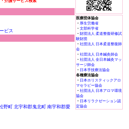
リ・介護サービス検索
医療団体協会
・
厚生労働省
・
文部科学省
ービス
・
財団法人 柔道整復研修試
験財団
・
社団法人 日本柔道整復師
会
・
社団法人 日本鍼灸師会
・
社団法人 全日本鍼灸マッ
サージ師会
・
日本手技療法協会
各種療法協会
・
日本ホリスティックアロ
マセラピー協会
・
社団法人 日本アロマ環境
協会
・
日本リラクゼーション認
定協会
松野町
北宇和郡鬼北町
南宇和郡愛