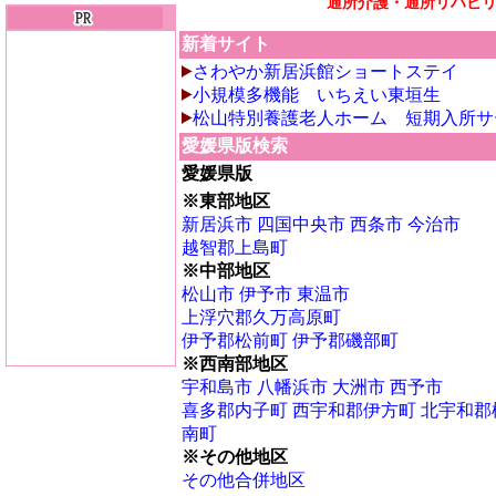
通所介護・通所リハビ
新着サイト
さわやか新居浜館ショートステイ
小規模多機能 いちえい東垣生
松山特別養護老人ホーム 短期入所サ
愛媛県版検索
愛媛県版
※東部地区
新居浜市
四国中央市
西条市
今治市
越智郡上島町
※中部地区
松山市
伊予市
東温市
上浮穴郡久万高原町
伊予郡松前町
伊予郡磯部町
※西南部地区
宇和島市
八幡浜市
大洲市
西予市
喜多郡内子町
西宇和郡伊方町
北宇和郡
南町
※その他地区
その他合併地区