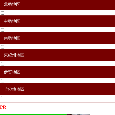
北勢地区
中勢地区
桑名市
四日市市
鈴鹿市
亀山市
いなべ市
桑名郡木曽岬町
員弁郡東員町
三重郡朝日町
三重郡川越町
三重郡菰野町
南勢地区
津市
松阪市
多気郡多気町
多気郡明和町
多気郡大台町
東紀州地区
伊勢市
志摩市
鳥羽市
度会郡大紀町
度会郡玉城町
度会郡度会町
度会郡南伊勢町
伊賀地区
尾鷲市
熊野市
北牟婁郡紀北町
南牟婁郡御浜町
南牟婁郡紀宝町
その他地区
伊賀市
名張市
その他合併地区
PR