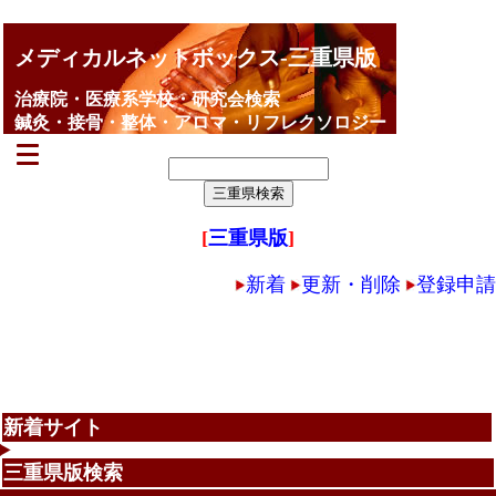
メディカルネットボックス-三重県版
治療院・医療系学校・研究会検索
鍼灸・接骨・整体・アロマ・リフレクソロジー
[
三重県版
]
新着
更新・削除
登録申請
新着サイト
三重県版検索