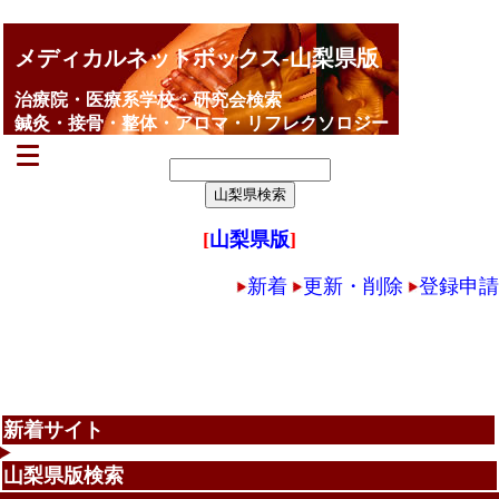
メディカルネットボックス-山梨県版
治療院・医療系学校・研究会検索
鍼灸・接骨・整体・アロマ・リフレクソロジー
[
山梨県版
]
新着
更新・削除
登録申請
新着サイト
山梨県版検索