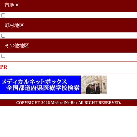
市地区
町村地区
甲府市
富士吉田市
都留市
山梨市
大月市
韮崎市
南アルプス市
北杜市
甲斐市
笛吹市
上野原市
甲州市
中央市
その他地区
西八代郡市川三郷町
南巨摩郡早川町
南巨摩郡身延町
南巨摩郡南部町
南巨摩郡富士川町
中巨摩郡昭和町
南都留郡道志村
南都留郡西桂町
南都留郡忍野村
南都留郡山中湖村
南都留郡鳴沢村
南都留郡富士河口湖町
北都留郡小菅村
北都留郡丹波山村
その他合併地区
PR
COPYRIGHT 2026
MedicalNetBox
All RIGHT RESERVED.