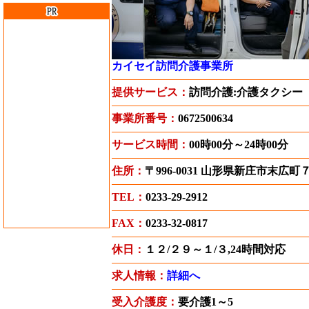
カイセイ訪問介護事業所
提供サービス：
訪問介護:介護タクシー
事業所番号：
0672500634
サービス時間：
00時00分～24時00分
住所：
〒996-0031 山形県新庄市末広町
TEL：
0233-29-2912
FAX：
0233-32-0817
休日：
１２/２９～１/３,24時間対応
求人情報：
詳細へ
受入介護度：
要介護1～5