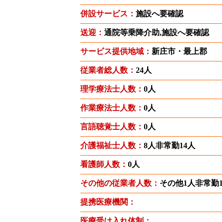
併設サービス：
施設へ要確認
送迎：
通院等乗降介助,施設へ要確認
サービス提供地域：
新庄市・最上郡
従業者総人数：
24人
理学療法士人数：
0人
作業療法士人数：
0人
言語聴覚士人数：
0人
介護福祉士人数：
8人非常勤14人
看護師人数：
0人
その他の従業者人数：
その他1人非常勤
提携医療機関：
医療受け入れ体制：