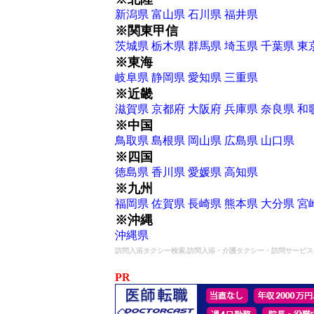
新潟県
富山県
石川県
福井県
※関東甲信
茨城県
栃木県
群馬県
埼玉県
千葉県
東
※東海
岐阜県
静岡県
愛知県
三重県
※近畿
滋賀県
京都府
大阪府
兵庫県
奈良県
和
※中国
鳥取県
島根県
岡山県
広島県
山口県
※四国
徳島県
香川県
愛媛県
高知県
※九州
福岡県
佐賀県
長崎県
熊本県
大分県
宮
※沖縄
沖縄県
訪問入浴タクシー検索,訪問入浴・介護タクシー・訪問サービ
PR