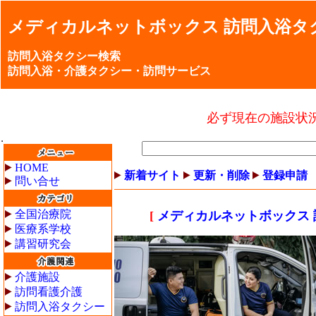
メディカルネットボックス 訪問入浴タ
訪問入浴タクシー検索
訪問入浴・介護タクシー・訪問サービス
必ず現在の施設状
HOME
新着サイト
更新・削除
登録申請
問い合せ
全国治療院
[
メディカルネットボックス
医療系学校
講習研究会
介護施設
訪問看護介護
訪問入浴タクシー