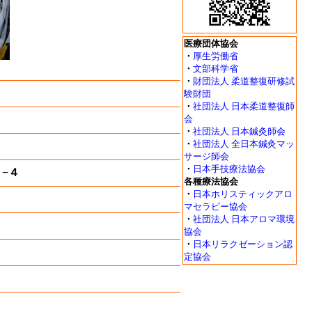
医療団体協会
・
厚生労働省
・
文部科学省
・
財団法人 柔道整復研修試
験財団
・
社団法人 日本柔道整復師
会
・
社団法人 日本鍼灸師会
・
社団法人 全日本鍼灸マッ
サージ師会
・
日本手技療法協会
７−４
各種療法協会
・
日本ホリスティックアロ
マセラピー協会
・
社団法人 日本アロマ環境
協会
・
日本リラクゼーション認
定協会