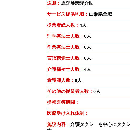
送迎：
通院等乗降介助
サービス提供地域：
山形県全域
従業者総人数：
4人
理学療法士人数：
0人
作業療法士人数：
0人
言語聴覚士人数：
0人
介護福祉士人数：
4人
看護師人数：
0人
その他の従業者人数：
0人
提携医療機関：
医療受け入れ体制：
施設内容：
介護タクシーを中心にタク