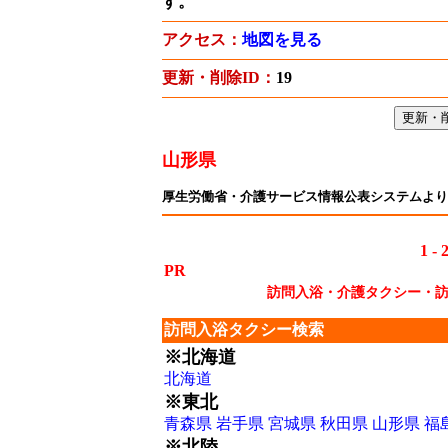
す。
アクセス：
地図を見る
更新・削除ID：
19
山形県
厚生労働省・介護サービス情報公表システムより
1 - 
PR
訪問入浴・介護タクシー・
訪問入浴タクシー検索
※北海道
北海道
※東北
青森県
岩手県
宮城県
秋田県
山形県
福
※北陸