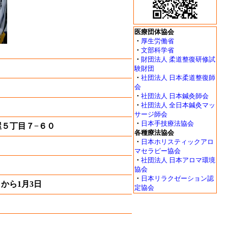
医療団体協会
・
厚生労働省
・
文部科学省
・
財団法人 柔道整復研修試
験財団
・
社団法人 日本柔道整復師
会
・
社団法人 日本鍼灸師会
・
社団法人 全日本鍼灸マッ
サージ師会
・
日本手技療法協会
塩屋５丁目７−６０
各種療法協会
・
日本ホリスティックアロ
マセラピー協会
・
社団法人 日本アロマ環境
協会
・
日本リラクゼーション認
から1月3日
定協会