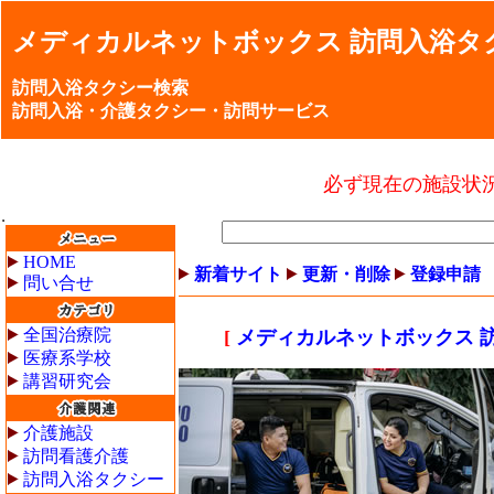
メディカルネットボックス 訪問入浴タ
訪問入浴タクシー検索
訪問入浴・介護タクシー・訪問サービス
必ず現在の施設状
HOME
新着サイト
更新・削除
登録申請
問い合せ
全国治療院
[
メディカルネットボックス 
医療系学校
講習研究会
介護施設
訪問看護介護
訪問入浴タクシー