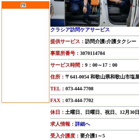
クラシア訪問ケアサービス
提供サービス：
訪問介護:介護タクシー
事業所番号：
3070114784
サービス時間：
9：00～17：00
住所：
〒641-0054 和歌山県和歌山市
TEL：
073-444-7708
FAX：
073-444-7702
休日：
土曜日、日曜日、祝日、12月30日
求人情報：
詳細へ
受入介護度：
要介護1～5