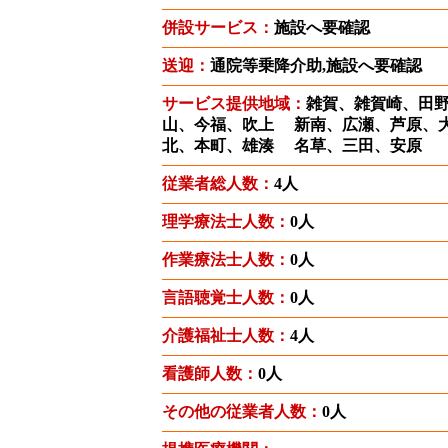
併設サービス：
施設へ要確認
送迎：
通院等乗降介助,施設へ要確認
サービス提供地域：
雑賀、雑賀崎、田
山、今福、吹上 新南、広瀬、芦原、
北、本町、雄湊 名草、三田、安原
従業者総人数：
4人
理学療法士人数：
0人
作業療法士人数：
0人
言語聴覚士人数：
0人
介護福祉士人数：
4人
看護師人数：
0人
その他の従業者人数：
0人