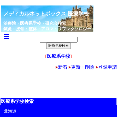
メディカルネットボックス-医療学校
治療院・医療系学校・研究会検索
鍼灸・接骨・整体・アロマ・リフレクソロジー
[
医療系学校
]
新着
更新・削除
登録申請
医療系学校検索
北海道