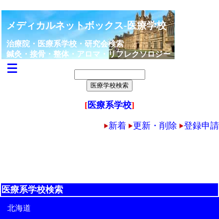
メディカルネットボックス-医療学校
治療院・医療系学校・研究会検索
鍼灸・接骨・整体・アロマ・リフレクソロジー
[
医療系学校
]
新着
更新・削除
登録申請
医療系学校検索
北海道