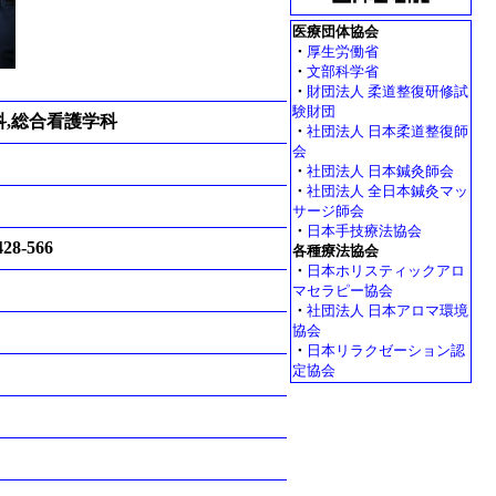
医療団体協会
・
厚生労働省
・
文部科学省
・
財団法人 柔道整復研修試
験財団
科,総合看護学科
・
社団法人 日本柔道整復師
会
・
社団法人 日本鍼灸師会
・
社団法人 全日本鍼灸マッ
サージ師会
・
日本手技療法協会
8-566
各種療法協会
・
日本ホリスティックアロ
マセラピー協会
・
社団法人 日本アロマ環境
協会
・
日本リラクゼーション認
定協会