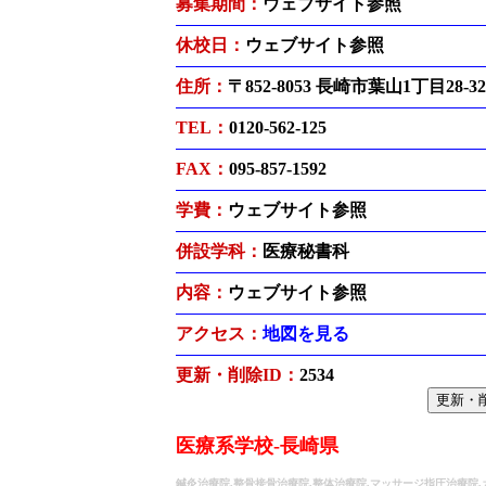
募集期間：
ウェブサイト参照
休校日：
ウェブサイト参照
住所：
〒852-8053 長崎市葉山1丁目28-32
TEL：
0120-562-125
FAX：
095-857-1592
学費：
ウェブサイト参照
併設学科：
医療秘書科
内容：
ウェブサイト参照
アクセス：
地図を見る
更新・削除ID：
2534
医療系学校-長崎県
鍼灸治療院,整骨接骨治療院,整体治療院,マッサージ指圧治療院