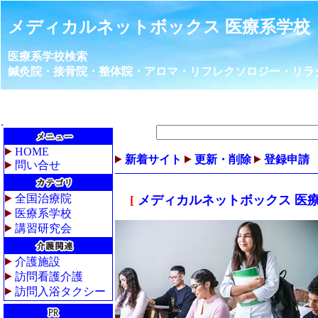
メディカルネットボックス 医療系学校
医療系学校検索
鍼灸院・接骨院・整体院・アロマ・リフレクソロジー・リラ
HOME
新着サイト
更新・削除
登録申請
問い合せ
全国治療院
[
メディカルネットボックス 医
医療系学校
講習研究会
介護施設
訪問看護介護
訪問入浴タクシー