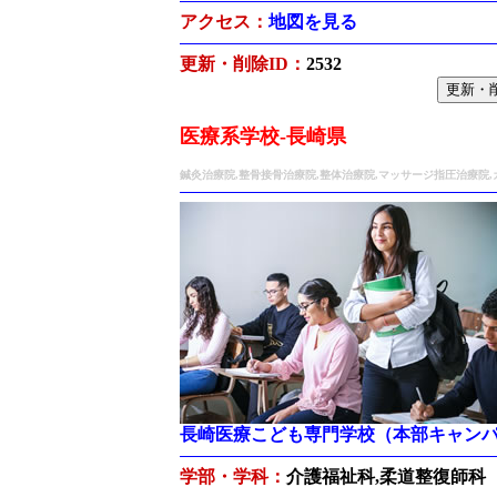
アクセス：
地図を見る
更新・削除ID：
2532
医療系学校-長崎県
鍼灸治療院,整骨接骨治療院,整体治療院,マッサージ指圧治療院
長崎医療こども専門学校（本部キャン
学部・学科：
介護福祉科,柔道整復師科