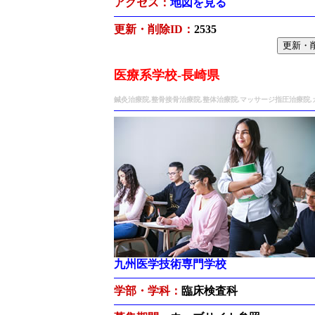
アクセス：
地図を見る
更新・削除ID：
2535
医療系学校-長崎県
鍼灸治療院,整骨接骨治療院,整体治療院,マッサージ指圧治療院
九州医学技術専門学校
学部・学科：
臨床検査科