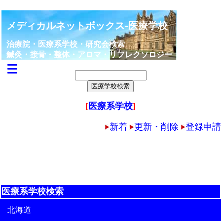
メディカルネットボックス-医療学校
治療院・医療系学校・研究会検索
鍼灸・接骨・整体・アロマ・リフレクソロジー
[
医療系学校
]
新着
更新・削除
登録申請
医療系学校検索
北海道