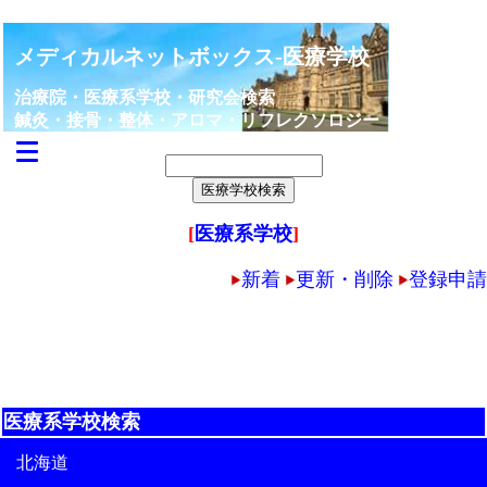
メディカルネットボックス-医療学校
治療院・医療系学校・研究会検索
鍼灸・接骨・整体・アロマ・リフレクソロジー
[
医療系学校
]
新着
更新・削除
登録申請
医療系学校検索
北海道