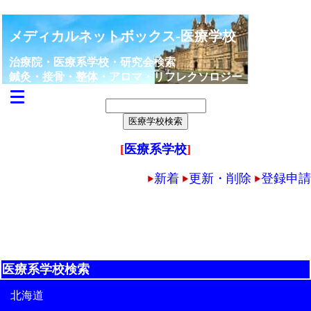
メディカルネットボックス-医療学校
治療院・医療系学校・研究会検索
鍼灸・接骨・整体・アロマ・リフレクソロジー
[
医療系学校
]
新着
更新・削除
登録申請
医療系学校検索
北海道