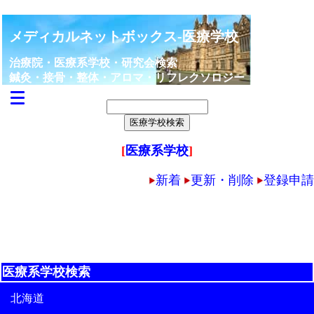
メディカルネットボックス-医療学校
治療院・医療系学校・研究会検索
鍼灸・接骨・整体・アロマ・リフレクソロジー
[
医療系学校
]
新着
更新・削除
登録申請
医療系学校検索
北海道