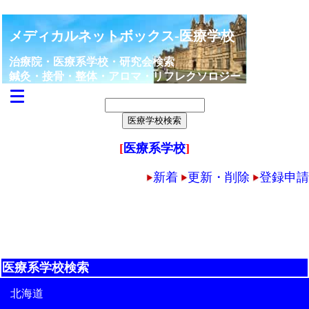
メディカルネットボックス-医療学校
治療院・医療系学校・研究会検索
鍼灸・接骨・整体・アロマ・リフレクソロジー
[
医療系学校
]
新着
更新・削除
登録申請
医療系学校検索
北海道