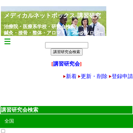
メディカルネットボックス-講習研究
治療院・医療系学校・研究会検索
鍼灸・接骨・整体・アロマ・リフレクソロジー
[
講習研究会
]
新着
更新・削除
登録申請
講習研究会検索
全国