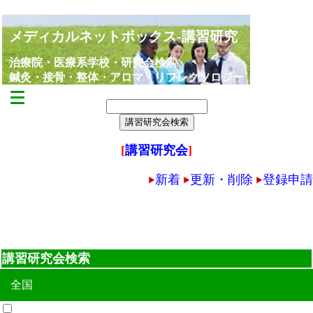
メディカルネットボックス-講習研究
治療院・医療系学校・研究会検索
鍼灸・接骨・整体・アロマ・リフレクソロジー
[
講習研究会
]
新着
更新・削除
登録申請
講習研究会検索
全国