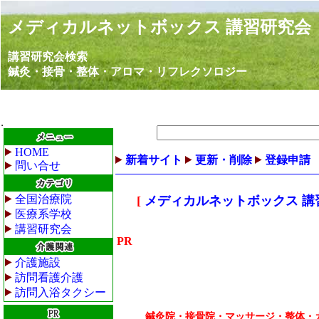
メディカルネットボックス 講習研究会
講習研究会検索
鍼灸・接骨・整体・アロマ・リフレクソロジー
HOME
新着サイト
更新・削除
登録申請
問い合せ
全国治療院
[
メディカルネットボックス 講
医療系学校
講習研究会
PR
介護施設
訪問看護介護
訪問入浴タクシー
鍼灸院・接骨院・マッサージ・整体・