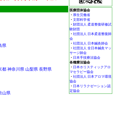
医療団体協会
・
厚生労働省
・
文部科学省
・
財団法人 柔道整復研修試
験財団
・
社団法人 日本柔道整復師
会
・
社団法人 日本鍼灸師会
島県
・
社団法人 全日本鍼灸マッ
サージ師会
・
日本手技療法協会
各種療法協会
・
日本ホリスティックアロ
京都
神奈川県
山梨県
長野県
マセラピー協会
・
社団法人 日本アロマ環境
協会
・
日本リラクゼーション認
定協会
歌山県