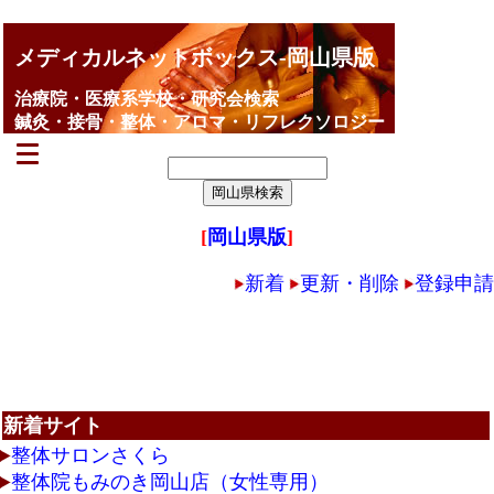
メディカルネットボックス-岡山県版
治療院・医療系学校・研究会検索
鍼灸・接骨・整体・アロマ・リフレクソロジー
[
岡山県版
]
新着
更新・削除
登録申請
新着サイト
整体サロンさくら
整体院もみのき岡山店（女性専用）