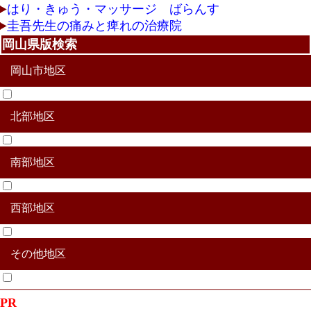
はり・きゅう・マッサージ ばらんす
圭吾先生の痛みと痺れの治療院
岡山県版検索
岡山市地区
北部地区
北区
中区
東区
南区
南部地区
真庭市
津山市
美作市
真庭郡新庄村
苫田郡鏡野町
勝田郡勝央町
勝田郡奈義町
英田郡西粟倉村
久米郡久米南町
久米郡美咲町
西部地区
赤磐市
玉野市
瀬戸内市
備前市
加賀郡吉備中央町
和気郡和気町
その他地区
新見市
高梁市
井原氏
総社市
笠岡市
浅口市
倉敷市
小田郡矢掛町
浅口郡里庄町
都窪郡早島町
その他合併地区
PR