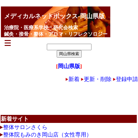
メディカルネットボックス-岡山県版
治療院・医療系学校・研究会検索
鍼灸・接骨・整体・アロマ・リフレクソロジー
[
岡山県版
]
新着
更新・削除
登録申請
新着サイト
整体サロンさくら
整体院もみのき岡山店（女性専用）