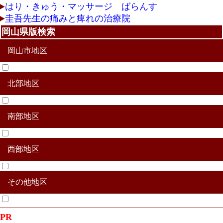
はり・きゅう・マッサージ ばらんす
圭吾先生の痛みと痺れの治療院
岡山県版検索
岡山市地区
北部地区
北区
中区
東区
南区
南部地区
真庭市
津山市
美作市
真庭郡新庄村
苫田郡鏡野町
勝田郡勝央町
勝田郡奈義町
英田郡西粟倉村
久米郡久米南町
久米郡美咲町
西部地区
赤磐市
玉野市
瀬戸内市
備前市
加賀郡吉備中央町
和気郡和気町
その他地区
新見市
高梁市
井原氏
総社市
笠岡市
浅口市
倉敷市
小田郡矢掛町
浅口郡里庄町
都窪郡早島町
その他合併地区
PR