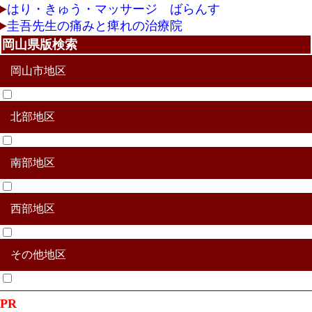
はり・きゅう・マッサージ ばらんす
圭吾先生の痛みと痺れの治療院
岡山県版検索
岡山市地区
北部地区
北区
中区
東区
南区
南部地区
真庭市
津山市
美作市
真庭郡新庄村
苫田郡鏡野町
勝田郡勝央町
勝田郡奈義町
英田郡西粟倉村
久米郡久米南町
久米郡美咲町
西部地区
赤磐市
玉野市
瀬戸内市
備前市
加賀郡吉備中央町
和気郡和気町
その他地区
新見市
高梁市
井原氏
総社市
笠岡市
浅口市
倉敷市
小田郡矢掛町
浅口郡里庄町
都窪郡早島町
その他合併地区
PR