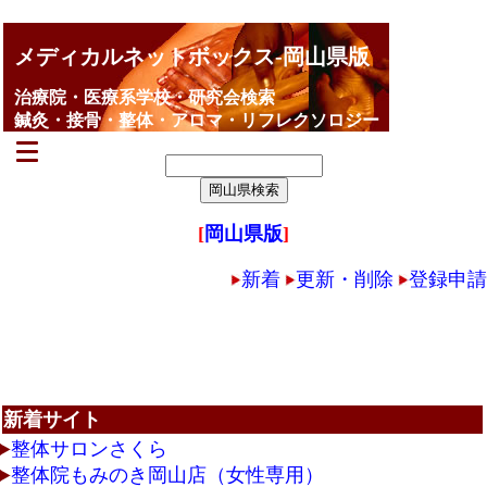
メディカルネットボックス-岡山県版
治療院・医療系学校・研究会検索
鍼灸・接骨・整体・アロマ・リフレクソロジー
[
岡山県版
]
新着
更新・削除
登録申請
新着サイト
整体サロンさくら
整体院もみのき岡山店（女性専用）