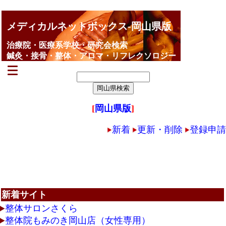
メディカルネットボックス-岡山県版
治療院・医療系学校・研究会検索
鍼灸・接骨・整体・アロマ・リフレクソロジー
[
岡山県版
]
新着
更新・削除
登録申請
新着サイト
整体サロンさくら
整体院もみのき岡山店（女性専用）