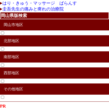
はり・きゅう・マッサージ ばらんす
圭吾先生の痛みと痺れの治療院
岡山県版検索
岡山市地区
北部地区
北区
中区
東区
南区
南部地区
真庭市
津山市
美作市
真庭郡新庄村
苫田郡鏡野町
勝田郡勝央町
勝田郡奈義町
英田郡西粟倉村
久米郡久米南町
久米郡美咲町
西部地区
赤磐市
玉野市
瀬戸内市
備前市
加賀郡吉備中央町
和気郡和気町
その他地区
新見市
高梁市
井原氏
総社市
笠岡市
浅口市
倉敷市
小田郡矢掛町
浅口郡里庄町
都窪郡早島町
その他合併地区
PR