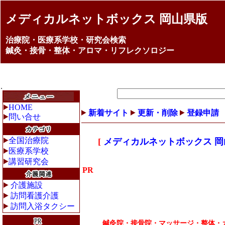
メディカルネットボックス 岡山県版
治療院・医療系学校・研究会検索
鍼灸・接骨・整体・アロマ・リフレクソロジー
HOME
新着サイト
更新・削除
登録申請
問い合せ
全国治療院
[
メディカルネットボックス 岡
医療系学校
講習研究会
PR
介護施設
訪問看護介護
訪問入浴タクシー
鍼灸院・接骨院・マッサージ・整体・