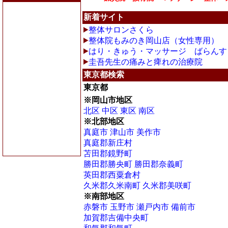
新着サイト
整体サロンさくら
整体院もみのき岡山店（女性専用）
はり・きゅう・マッサージ ばらんす
圭吾先生の痛みと痺れの治療院
東京都検索
東京都
※岡山市地区
北区
中区
東区
南区
※北部地区
真庭市
津山市
美作市
真庭郡新庄村
苫田郡鏡野町
勝田郡勝央町
勝田郡奈義町
英田郡西粟倉村
久米郡久米南町
久米郡美咲町
※南部地区
赤磐市
玉野市
瀬戸内市
備前市
加賀郡吉備中央町