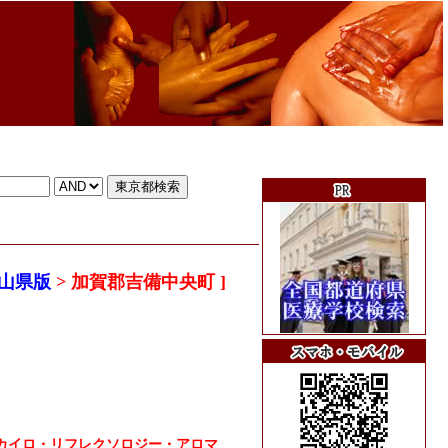
山県版
> 加賀郡吉備中央町 ]
カイロ・リフレクソロジー・アロマ