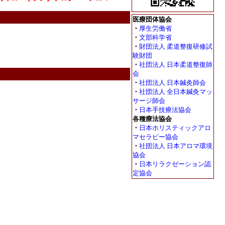
医療団体協会
・
厚生労働省
・
文部科学省
・
財団法人 柔道整復研修試
験財団
・
社団法人 日本柔道整復師
会
・
社団法人 日本鍼灸師会
・
社団法人 全日本鍼灸マッ
サージ師会
・
日本手技療法協会
各種療法協会
・
日本ホリスティックアロ
マセラピー協会
・
社団法人 日本アロマ環境
協会
・
日本リラクゼーション認
定協会