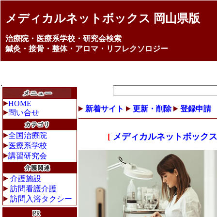
メディカルネットボックス 岡山県版
治療院・医療系学校・研究会検索
鍼灸・接骨・整体・アロマ・リフレクソロジー
HOME
新着サイト
更新・削除
登録申請
問い合せ
全国治療院
[
メディカルネットボックス
医療系学校
講習研究会
介護施設
訪問看護介護
訪問入浴タクシー