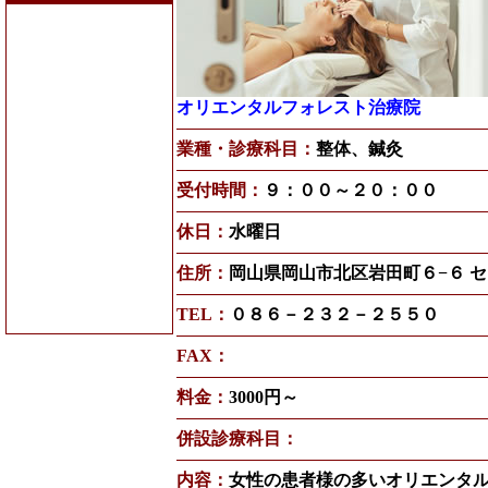
オリエンタルフォレスト治療院
業種・診療科目：
整体、鍼灸
受付時間：
９：００～２０：００
休日：
水曜日
住所：
岡山県岡山市北区岩田町６−６ セ
TEL：
０８６－２３２－２５５０
FAX：
料金：
3000円～
併設診療科目：
内容：
女性の患者様の多いオリエンタ