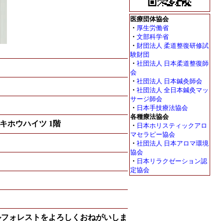
医療団体協会
・
厚生労働省
・
文部科学省
・
財団法人 柔道整復研修試
験財団
・
社団法人 日本柔道整復師
会
・
社団法人 日本鍼灸師会
・
社団法人 全日本鍼灸マッ
サージ師会
・
日本手技療法協会
各種療法協会
キホウハイツ 1階
・
日本ホリスティックアロ
マセラピー協会
・
社団法人 日本アロマ環境
協会
・
日本リラクゼーション認
定協会
ルフォレストをよろしくおねがいしま