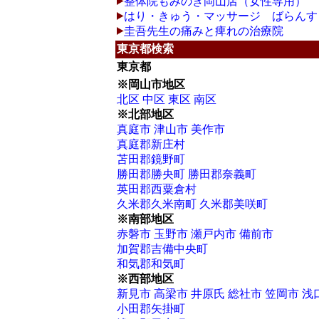
整体院もみのき岡山店（女性専用）
はり・きゅう・マッサージ ばらんす
圭吾先生の痛みと痺れの治療院
東京都検索
東京都
※岡山市地区
北区
中区
東区
南区
※北部地区
真庭市
津山市
美作市
真庭郡新庄村
苫田郡鏡野町
勝田郡勝央町
勝田郡奈義町
英田郡西粟倉村
久米郡久米南町
久米郡美咲町
※南部地区
赤磐市
玉野市
瀬戸内市
備前市
加賀郡吉備中央町
和気郡和気町
※西部地区
新見市
高梁市
井原氏
総社市
笠岡市
浅
小田郡矢掛町