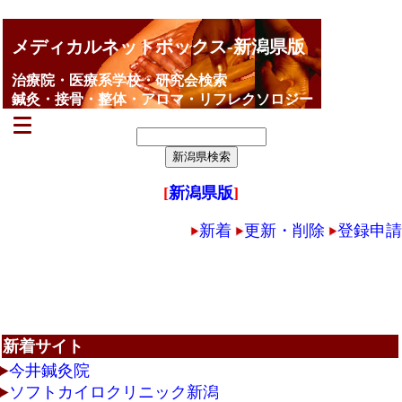
メディカルネットボックス-新潟県版
治療院・医療系学校・研究会検索
鍼灸・接骨・整体・アロマ・リフレクソロジー
[
新潟県版
]
新着
更新・削除
登録申請
新着サイト
今井鍼灸院
ソフトカイロクリニック新潟