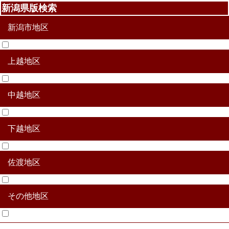
新潟県版検索
新潟市地区
上越地区
北区
東区
中央区
江南区
秋葉区
南区
西区
西蒲区
中越地区
上越市
糸魚川市
妙高市
下越地区
加茂市
三条市
長岡市
柏崎市
小千谷市
十日町
見附市
魚沼市
南魚沼市
南蒲原郡田上町
三島郡出雲崎町
北魚沼郡川口町
南魚沼郡湯沢町
中魚沼郡津南町
刈羽郡刈羽村
佐渡地区
新発田市
村上市
燕市
五泉市
阿賀野市
胎内市
北蒲原郡聖籠町
西蒲原郡弥彦村
東蒲原郡阿賀町
岩船群関川村
岩船群粟島浦村
その他地区
佐渡市