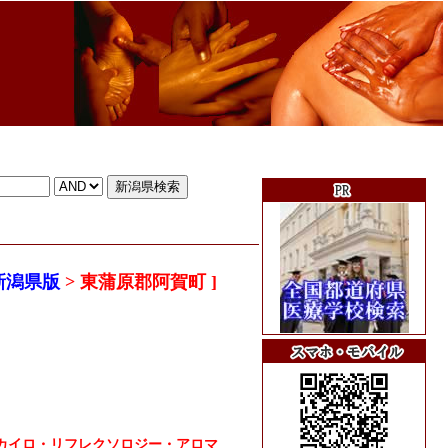
新潟県版
> 東蒲原郡阿賀町 ]
カイロ・リフレクソロジー・アロマ