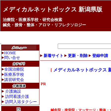
メディカルネットボックス 新潟県版
治療院・医療系学校・研究会検索
鍼灸・接骨・整体・アロマ・リフレクソロジー
HOME
新着サイト
更新・削除
登録申請
問い合せ
全国治療院
[
メディカルネットボックス 
医療系学校
講習研究会
PR
介護施設
訪問看護介護
訪問入浴タクシー
鍼灸院・接骨院・マッサージ・整体・