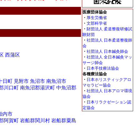
医療団体協会
・
厚生労働省
・
文部科学省
・
財団法人 柔道整復研修試
験財団
・
社団法人 日本柔道整復師
会
・
社団法人 日本鍼灸師会
区
西蒲区
・
社団法人 全日本鍼灸マッ
サージ師会
・
日本手技療法協会
各種療法協会
・
日本ホリスティックアロ
十日町
見附市
魚沼市
南魚沼市
マセラピー協会
郡川口町
南魚沼郡湯沢町
中魚沼郡
・
社団法人 日本アロマ環境
協会
・
日本リラクゼーション認
定協会
胎内市
郡阿賀町
岩船群関川村
岩船群粟島