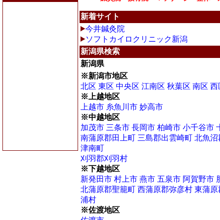
新着サイト
今井鍼灸院
ソフトカイロクリニック新潟
新潟県検索
新潟県
※新潟市地区
北区
東区
中央区
江南区
秋葉区
南区
西
※上越地区
上越市
糸魚川市
妙高市
※中越地区
加茂市
三条市
長岡市
柏崎市
小千谷市
南蒲原郡田上町
三島郡出雲崎町
北魚沼
津南町
刈羽郡刈羽村
※下越地区
新発田市
村上市
燕市
五泉市
阿賀野市
北蒲原郡聖籠町
西蒲原郡弥彦村
東蒲原
浦村
※佐渡地区