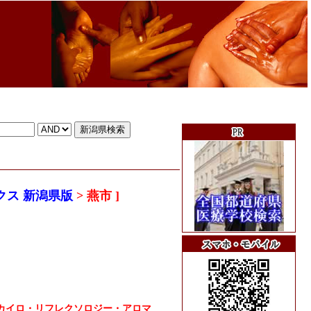
クス 新潟県版
> 燕市 ]
カイロ・リフレクソロジー・アロマ