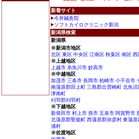
新着サイト
今井鍼灸院
ソフトカイロクリニック新潟
新潟県検索
新潟県
※新潟市地区
北区
東区
中央区
江南区
秋葉区
南区
西
※上越地区
上越市
糸魚川市
妙高市
※中越地区
加茂市
三条市
長岡市
柏崎市
小千谷市
南蒲原郡田上町
三島郡出雲崎町
北魚沼
津南町
刈羽郡刈羽村
※下越地区
新発田市
村上市
燕市
五泉市
阿賀野市
北蒲原郡聖籠町
西蒲原郡弥彦村
東蒲原
浦村
※佐渡地区