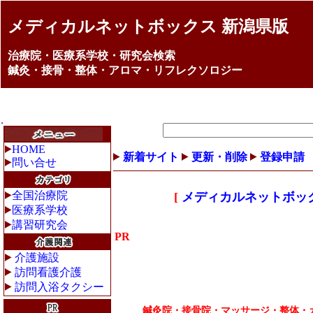
メディカルネットボックス 新潟県版
治療院・医療系学校・研究会検索
鍼灸・接骨・整体・アロマ・リフレクソロジー
HOME
新着サイト
更新・削除
登録申請
問い合せ
全国治療院
[
メディカルネットボッ
医療系学校
講習研究会
PR
介護施設
訪問看護介護
訪問入浴タクシー
鍼灸院・接骨院・マッサージ・整体・