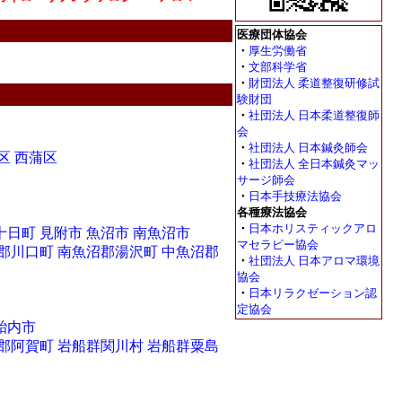
医療団体協会
・
厚生労働省
・
文部科学省
・
財団法人 柔道整復研修試
験財団
・
社団法人 日本柔道整復師
会
・
社団法人 日本鍼灸師会
区
西蒲区
・
社団法人 全日本鍼灸マッ
サージ師会
・
日本手技療法協会
各種療法協会
・
日本ホリスティックアロ
十日町
見附市
魚沼市
南魚沼市
マセラピー協会
郡川口町
南魚沼郡湯沢町
中魚沼郡
・
社団法人 日本アロマ環境
協会
・
日本リラクゼーション認
定協会
胎内市
郡阿賀町
岩船群関川村
岩船群粟島