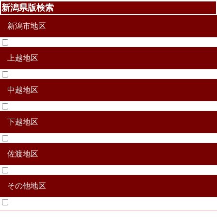
新潟県版検索
新潟市地区
上越地区
北区
東区
中央区
江南区
秋葉区
南区
西区
西蒲区
中越地区
上越市
糸魚川市
妙高市
下越地区
加茂市
三条市
長岡市
柏崎市
小千谷市
十日町
見附市
魚沼市
南魚沼市
南蒲原郡田上町
三島郡出雲崎町
北魚沼郡川口町
南魚沼郡湯沢町
中魚沼郡津南町
刈羽郡刈羽村
佐渡地区
新発田市
村上市
燕市
五泉市
阿賀野市
胎内市
北蒲原郡聖籠町
西蒲原郡弥彦村
東蒲原郡阿賀町
岩船群関川村
岩船群粟島浦村
その他地区
佐渡市