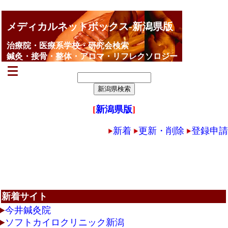
メディカルネットボックス-新潟県版
治療院・医療系学校・研究会検索
鍼灸・接骨・整体・アロマ・リフレクソロジー
[
新潟県版
]
新着
更新・削除
登録申請
新着サイト
今井鍼灸院
ソフトカイロクリニック新潟