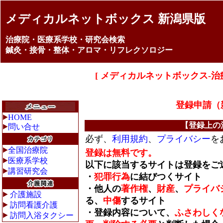
メディカルネットボックス 新潟県版
治療院・医療系学校・研究会検索
鍼灸・接骨・整体・アロマ・リフレクソロジー
[ メディカルネットボックス-治
登録申請（
HOME
【登録上の
問い合せ
必ず、
利用規約
、
プライバシー
を
全国治療院
登録は無料です。
医療系学校
以下に該当するサイトは登録をご
講習研究会
・
犯罪行為
に結びつくサイト
・他人の
著作権
、
財産
、
プライバ
介護施設
る、
中傷
するサイト
訪問看護介護
・登録内容について、
ふさわしく
訪問入浴タクシー