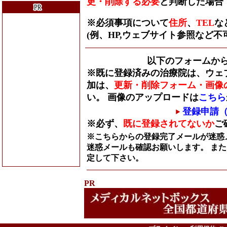
更・削除する必要
と判断した場合
※必須事項について
住所
、
TEL
な
(例、HP,ウェブサイト参照など不可
以下のフォームか
※既に登録済みの治療院は、ウェ
加は、
更新・削除フォーム・画像
い。 画像のアップロードは
こちら
登録申請
※必ず、
既に登録されてないか
ご
※こちらからの登録完了メールが迷惑
迷惑メールも確認お願いします。 また
定して下さい。
PR