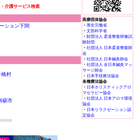
リ・介護サービス検索
医療団体協会
・
厚生労働省
ーション下関
・
文部科学省
・
財団法人 柔道整復研修試
験財団
・
社団法人 日本柔道整復師
会
・
社団法人 日本鍼灸師会
・
社団法人 全日本鍼灸マッ
サージ師会
舟橋村
・
日本手技療法協会
各種療法協会
・
日本ホリスティックアロ
マセラピー協会
・
社団法人 日本アロマ環境
南砺市
協会
・
日本リラクゼーション認
定協会
関連検索