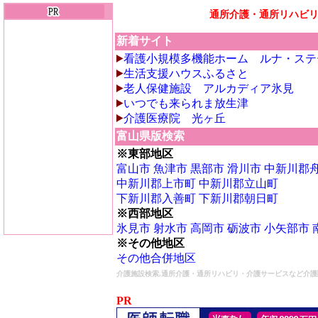
通所介護・通所リハビ
新着サイト
看護小規模多機能ホーム ルナ・ステ
生活支援ハウスふるさと
老人保健施設 アルカディア氷見
いつでも来られま放生津
介護医療院 光ヶ丘
富山県版検索
※東部地区
富山市
魚津市
黒部市
滑川市
中新川郡
中新川郡上市町
中新川郡立山町
下新川郡入善町
下新川郡朝日町
※西部地区
氷見市
射水市
高岡市
砺波市
小矢部市
※その他地区
その他合併地区
介護施設検索,通所介護・通所リハビリ・介護サービスなど介護
PR