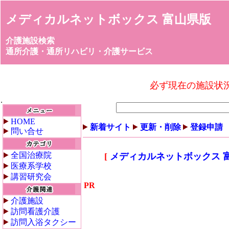
メディカルネットボックス 富山県版
介護施設検索
通所介護・通所リハビリ・介護サービス
必ず現在の施設状
HOME
新着サイト
更新・削除
登録申請
問い合せ
全国治療院
[
メディカルネットボックス 
医療系学校
講習研究会
PR
介護施設
訪問看護介護
訪問入浴タクシー