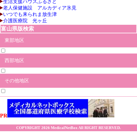
生活支援ハウスふるさと
老人保健施設 アルカディア氷見
いつでも来られま放生津
介護医療院 光ヶ丘
富山県版検索
東部地区
西部地区
富山市
魚津市
黒部市
滑川市
中新川郡舟橋村
中新川郡上市町
中新川郡立山町
下新川郡入善町
下新川郡朝日町
その他地区
氷見市
射水市
高岡市
砺波市
小矢部市
南砺市
その他合併地区
PR
COPYRIGHT 2026
MedicalNetBox
All RIGHT RESERVED.