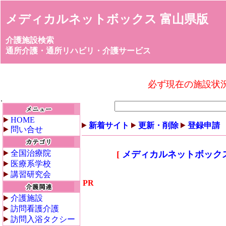
メディカルネットボックス 富山県版
介護施設検索
通所介護・通所リハビリ・介護サービス
必ず現在の施設状
HOME
新着サイト
更新・削除
登録申請
問い合せ
全国治療院
[
メディカルネットボック
医療系学校
講習研究会
PR
介護施設
訪問看護介護
訪問入浴タクシー