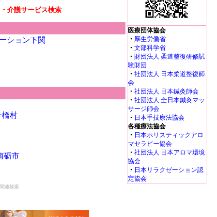
リ・介護サービス検索
医療団体協会
・
厚生労働省
ーション下関
・
文部科学省
・
財団法人 柔道整復研修試
験財団
・
社団法人 日本柔道整復師
会
・
社団法人 日本鍼灸師会
・
社団法人 全日本鍼灸マッ
サージ師会
舟橋村
・
日本手技療法協会
各種療法協会
・
日本ホリスティックアロ
マセラピー協会
・
社団法人 日本アロマ環境
南砺市
協会
・
日本リラクゼーション認
定協会
関連検索