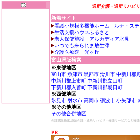
通所介護・通所リハビ
新着サイト
看護小規模多機能ホーム ルナ・ステ
生活支援ハウスふるさと
老人保健施設 アルカディア氷見
いつでも来られま放生津
介護医療院 光ヶ丘
富山県版検索
※東部地区
富山市
魚津市
黒部市
滑川市
中新川郡
中新川郡上市町
中新川郡立山町
下新川郡入善町
下新川郡朝日町
※西部地区
氷見市
射水市
高岡市
砺波市
小矢部市
※その他地区
その他合併地区
介護施設検索,通所介護・通所リハビリ・介護サービスなど介護
PR