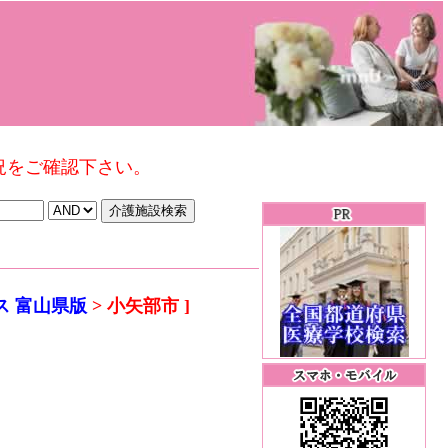
況をご確認下さい。
ス 富山県版
> 小矢部市 ]