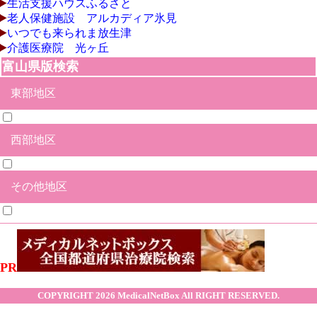
生活支援ハウスふるさと
老人保健施設 アルカディア氷見
いつでも来られま放生津
介護医療院 光ヶ丘
富山県版検索
東部地区
西部地区
富山市
魚津市
黒部市
滑川市
中新川郡舟橋村
中新川郡上市町
中新川郡立山町
下新川郡入善町
下新川郡朝日町
その他地区
氷見市
射水市
高岡市
砺波市
小矢部市
南砺市
その他合併地区
PR
COPYRIGHT 2026
MedicalNetBox
All RIGHT RESERVED.