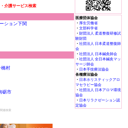
リ・介護サービス検索
医療団体協会
・
厚生労働省
ーション下関
・
文部科学省
・
財団法人 柔道整復研修試
験財団
・
社団法人 日本柔道整復師
会
・
社団法人 日本鍼灸師会
・
社団法人 全日本鍼灸マッ
サージ師会
舟橋村
・
日本手技療法協会
各種療法協会
・
日本ホリスティックアロ
マセラピー協会
・
社団法人 日本アロマ環境
南砺市
協会
・
日本リラクゼーション認
定協会
関連検索