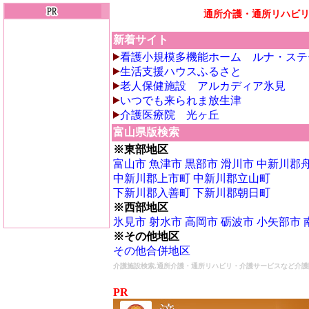
通所介護・通所リハビ
新着サイト
看護小規模多機能ホーム ルナ・ステ
生活支援ハウスふるさと
老人保健施設 アルカディア氷見
いつでも来られま放生津
介護医療院 光ヶ丘
富山県版検索
※東部地区
富山市
魚津市
黒部市
滑川市
中新川郡
中新川郡上市町
中新川郡立山町
下新川郡入善町
下新川郡朝日町
※西部地区
氷見市
射水市
高岡市
砺波市
小矢部市
※その他地区
その他合併地区
介護施設検索,通所介護・通所リハビリ・介護サービスなど介護
PR