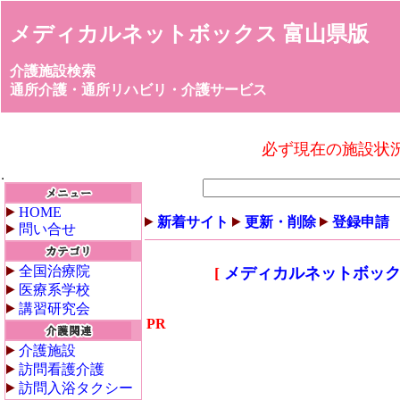
メディカルネットボックス 富山県版
介護施設検索
通所介護・通所リハビリ・介護サービス
必ず現在の施設状
HOME
新着サイト
更新・削除
登録申請
問い合せ
全国治療院
[
メディカルネットボック
医療系学校
講習研究会
PR
介護施設
訪問看護介護
訪問入浴タクシー