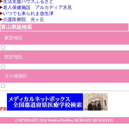
生活支援ハウスふるさと
老人保健施設 アルカディア氷見
いつでも来られま放生津
介護医療院 光ヶ丘
富山県版検索
東部地区
西部地区
富山市
魚津市
黒部市
滑川市
中新川郡舟橋村
中新川郡上市町
中新川郡立山町
下新川郡入善町
下新川郡朝日町
その他地区
氷見市
射水市
高岡市
砺波市
小矢部市
南砺市
その他合併地区
PR
COPYRIGHT 2026
MedicalNetBox
All RIGHT RESERVED.