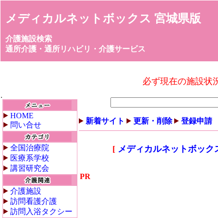
メディカルネットボックス 宮城県版
介護施設検索
通所介護・通所リハビリ・介護サービス
必ず現在の施設状
HOME
新着サイト
更新・削除
登録申請
問い合せ
全国治療院
[
メディカルネットボック
医療系学校
講習研究会
PR
介護施設
訪問看護介護
訪問入浴タクシー