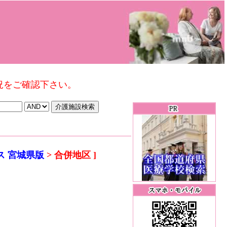
況をご確認下さい。
ス 宮城県版
> 合併地区 ]