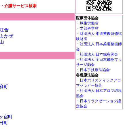
リ・介護サービス検索
医療団体協会
・
厚生労働省
・
文部科学省
江合
・
財団法人 柔道整復研修試
よかぜ
験財団
山
・
社団法人 日本柔道整復師
会
・
社団法人 日本鍼灸師会
・
社団法人 全日本鍼灸マッ
サージ師会
・
日本手技療法協会
各種療法協会
・
日本ホリスティックアロ
マセラピー協会
府町
・
社団法人 日本アロマ環境
協会
・
日本リラクゼーション認
定協会
ヶ宿町
田町