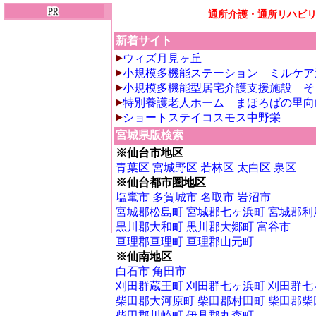
通所介護・通所リハビ
新着サイト
ウィズ月見ヶ丘
小規模多機能ステーション ミルケア
小規模多機能型居宅介護支援施設 そ
特別養護老人ホーム まほろばの里向
ショートステイコスモス中野栄
宮城県版検索
※仙台市地区
青葉区
宮城野区
若林区
太白区
泉区
※仙台都市圏地区
塩竃市
多賀城市
名取市
岩沼市
宮城郡松島町
宮城郡七ヶ浜町
宮城郡利
黒川郡大和町
黒川郡大郷町
富谷市
亘理郡亘理町
亘理郡山元町
※仙南地区
白石市
角田市
刈田群蔵王町
刈田群七ヶ浜町
刈田群七
柴田郡大河原町
柴田郡村田町
柴田郡柴
柴田郡川崎町
伊具郡丸森町