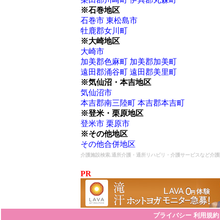
※石巻地区
石巻市
東松島市
牡鹿郡女川町
※大崎地区
大崎市
加美郡色麻町
加美郡加美町
遠田郡涌谷町
遠田郡美里町
※気仙沼・本吉地区
気仙沼市
本吉郡南三陸町
本吉郡本吉町
※登米・栗原地区
登米市
栗原市
※その他地区
その他合併地区
介護施設検索,通所介護・通所リハビリ・介護サービスなど介護
PR
プライバシー
利用規約