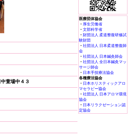
医療団体協会
・
厚生労働省
・
文部科学省
・
財団法人 柔道整復研修試
験財団
・
社団法人 日本柔道整復師
会
・
社団法人 日本鍼灸師会
・
社団法人 全日本鍼灸マッ
サージ師会
・
日本手技療法協会
各種療法協会
西田中萱場中４３
・
日本ホリスティックアロ
マセラピー協会
・
社団法人 日本アロマ環境
協会
・
日本リラクゼーション認
定協会