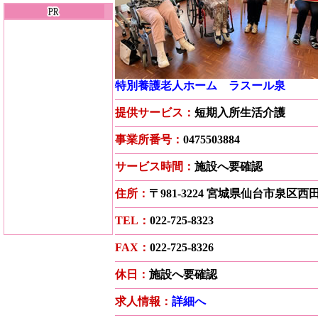
特別養護老人ホーム ラスール泉
提供サービス：
短期入所生活介護
事業所番号：
0475503884
サービス時間：
施設へ要確認
住所：
〒981-3224 宮城県仙台市泉区
TEL：
022-725-8323
FAX：
022-725-8326
休日：
施設へ要確認
求人情報：
詳細へ