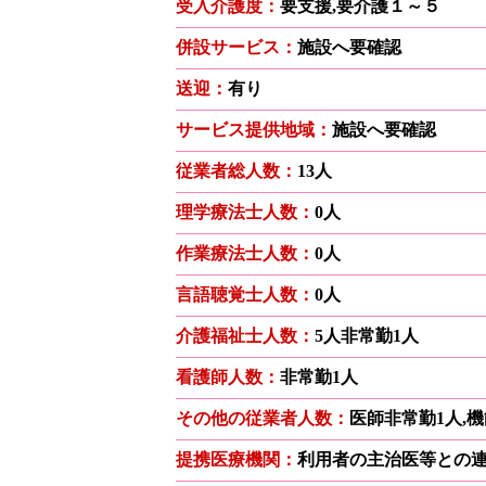
受入介護度：
要支援,要介護１～５
併設サービス：
施設へ要確認
送迎：
有り
サービス提供地域：
施設へ要確認
従業者総人数：
13人
理学療法士人数：
0人
作業療法士人数：
0人
言語聴覚士人数：
0人
介護福祉士人数：
5人非常勤1人
看護師人数：
非常勤1人
その他の従業者人数：
医師非常勤1人,
提携医療機関：
利用者の主治医等との