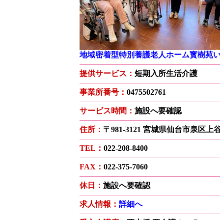
地域密着型特別養護老人ホーム寳樹苑
提供サービス：
短期入所生活介護
事業所番号：
0475502761
サービス時間：
施設へ要確認
住所：
〒981-3121 宮城県仙台市泉区
TEL：
022-208-8400
FAX：
022-375-7060
休日：
施設へ要確認
求人情報：
詳細へ