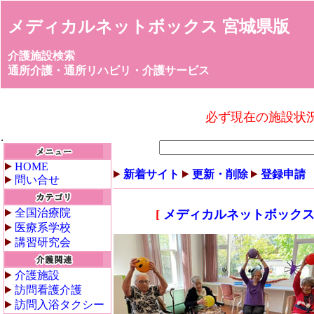
メディカルネットボックス 宮城県版
介護施設検索
通所介護・通所リハビリ・介護サービス
必ず現在の施設状
HOME
新着サイト
更新・削除
登録申請
問い合せ
全国治療院
[
メディカルネットボックス
医療系学校
講習研究会
介護施設
訪問看護介護
訪問入浴タクシー