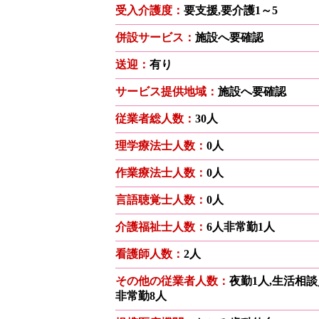
受入介護度：
要支援,要介護1～5
併設サービス：
施設へ要確認
送迎：
有り
サービス提供地域：
施設へ要確認
従業者総人数：
30人
理学療法士人数：
0人
作業療法士人数：
0人
言語聴覚士人数：
0人
介護福祉士人数：
6人非常勤1人
看護師人数：
2人
その他の従業者人数：
夜勤1人,生活相談
非常勤8人