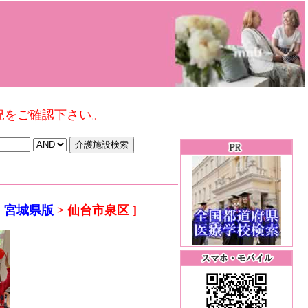
況をご確認下さい。
 宮城県版
> 仙台市泉区 ]