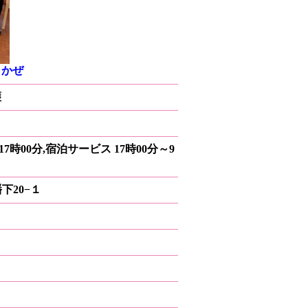
よかぜ
護
7時00分,宿泊サービス 17時00分～9
幡下20−１