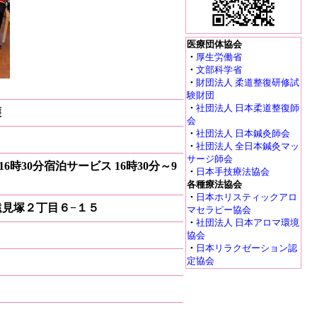
医療団体協会
・
厚生労働省
・
文部科学省
・
財団法人 柔道整復研修試
験財団
・
社団法人 日本柔道整復師
護
会
・
社団法人 日本鍼灸師会
・
社団法人 全日本鍼灸マッ
サージ師会
16時30分宿泊サービス 16時30分～9
・
日本手技療法協会
各種療法協会
・
日本ホリスティックアロ
区遠見塚２丁目６−１５
マセラピー協会
・
社団法人 日本アロマ環境
協会
・
日本リラクゼーション認
定協会