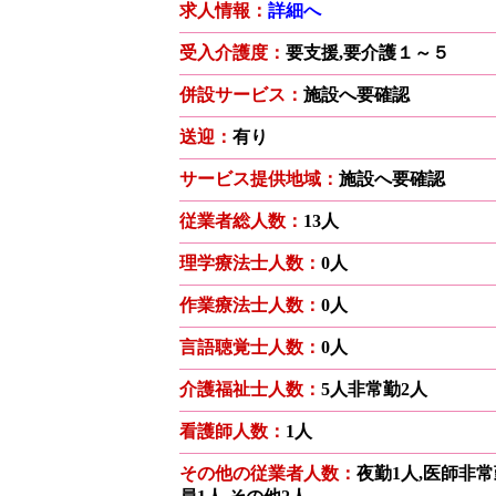
求人情報：
詳細へ
受入介護度：
要支援,要介護１～５
併設サービス：
施設へ要確認
送迎：
有り
サービス提供地域：
施設へ要確認
従業者総人数：
13人
理学療法士人数：
0人
作業療法士人数：
0人
言語聴覚士人数：
0人
介護福祉士人数：
5人非常勤2人
看護師人数：
1人
その他の従業者人数：
夜勤1人,医師非常