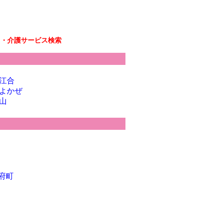
リ・介護サービス検索
江合
よかぜ
山
府町