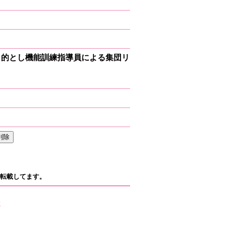
ク
目的とし機能訓練指導員による集団リ
転載してます。
2