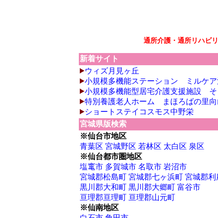
通所介護・通所リハビ
新着サイト
ウィズ月見ヶ丘
小規模多機能ステーション ミルケア
小規模多機能型居宅介護支援施設 そ
特別養護老人ホーム まほろばの里向
ショートステイコスモス中野栄
宮城県版検索
※仙台市地区
青葉区
宮城野区
若林区
太白区
泉区
※仙台都市圏地区
塩竃市
多賀城市
名取市
岩沼市
宮城郡松島町
宮城郡七ヶ浜町
宮城郡利
黒川郡大和町
黒川郡大郷町
富谷市
亘理郡亘理町
亘理郡山元町
※仙南地区
白石市
角田市