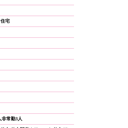
け住宅
人非常勤3人