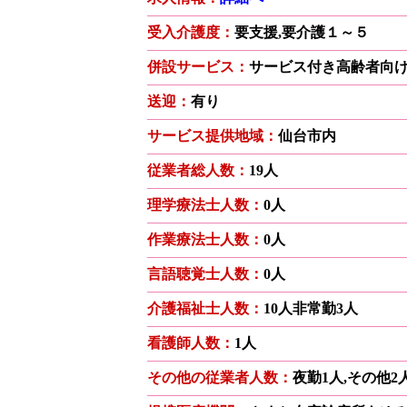
受入介護度：
要支援,要介護１～５
併設サービス：
サービス付き高齢者向
送迎：
有り
サービス提供地域：
仙台市内
従業者総人数：
19人
理学療法士人数：
0人
作業療法士人数：
0人
言語聴覚士人数：
0人
介護福祉士人数：
10人非常勤3人
看護師人数：
1人
その他の従業者人数：
夜勤1人,その他2