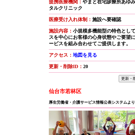
提携医療機関：
やまと在宅診療所あゆみ
タルクリニック
医療受け入れ体制：
施設へ要確認
施設内容：
小規模多機能型の特色とし
スを中心にお客様の心身状態やご要望
ービスを組み合わせてご提供します。
アクセス：
地図を見る
更新・削除ID：
20
仙台市若林区
厚生労働省・介護サービス情報公表システムより