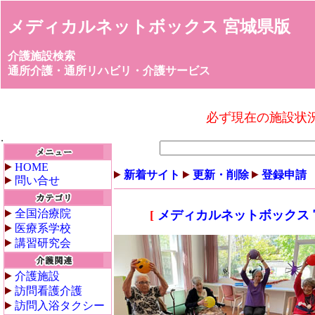
メディカルネットボックス 宮城県版
介護施設検索
通所介護・通所リハビリ・介護サービス
必ず現在の施設状
HOME
新着サイト
更新・削除
登録申請
問い合せ
全国治療院
[
メディカルネットボックス
医療系学校
講習研究会
介護施設
訪問看護介護
訪問入浴タクシー