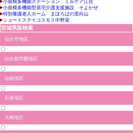
小規模多機能ステーション ミルケア江合
小規模多機能型居宅介護支援施設 そよかぜ
特別養護老人ホーム まほろばの里向山
ショートステイコスモス中野栄
宮城県版検索
仙台市地区
仙台都市圏地区
青葉区
宮城野区
若林区
太白区
泉区
仙南地区
塩竃市
多賀城市
名取市
岩沼市
宮城郡松島町
宮城郡七ヶ浜町
宮城郡利府町
黒川郡大和町
黒川郡大郷町
富谷市
亘理郡亘理町
亘理郡山元町
石巻地区
白石市
角田市
刈田群蔵王町
刈田群七ヶ浜町
刈田群七ヶ宿町
柴田郡大河原町
柴田郡村田町
柴田郡柴田町
柴田郡川崎町
伊具郡丸森町
大崎地区
石巻市
東松島市
牡鹿郡女川町