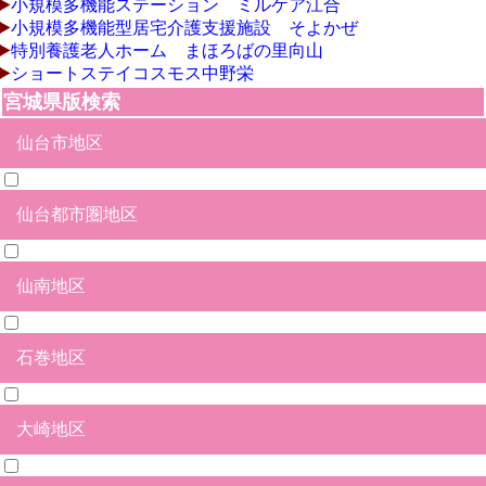
小規模多機能ステーション ミルケア江合
小規模多機能型居宅介護支援施設 そよかぜ
特別養護老人ホーム まほろばの里向山
ショートステイコスモス中野栄
宮城県版検索
仙台市地区
仙台都市圏地区
青葉区
宮城野区
若林区
太白区
泉区
仙南地区
塩竃市
多賀城市
名取市
岩沼市
宮城郡松島町
宮城郡七ヶ浜町
宮城郡利府町
黒川郡大和町
黒川郡大郷町
富谷市
亘理郡亘理町
亘理郡山元町
石巻地区
白石市
角田市
刈田群蔵王町
刈田群七ヶ浜町
刈田群七ヶ宿町
柴田郡大河原町
柴田郡村田町
柴田郡柴田町
柴田郡川崎町
伊具郡丸森町
大崎地区
石巻市
東松島市
牡鹿郡女川町