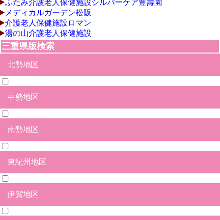
ふたみ介護老人保健施設シルバーケア豊壽園
メディカルガーデン松阪
介護老人保健施設ロマン
湯の山介護老人保健施設
三重県版検索
北勢地区
中勢地区
桑名市
四日市市
鈴鹿市
亀山市
いなべ市
桑名郡木曽岬町
員弁郡東員町
三重郡朝日町
三重郡川越町
三重郡菰野町
南勢地区
津市
松阪市
多気郡多気町
多気郡明和町
多気郡大台町
東紀州地区
伊勢市
志摩市
鳥羽市
度会郡大紀町
度会郡玉城町
度会郡度会町
度会郡南伊勢町
伊賀地区
尾鷲市
熊野市
北牟婁郡紀北町
南牟婁郡御浜町
南牟婁郡紀宝町