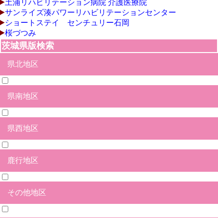
土浦リハビリテーション病院 介護医療院
サンライズ湊パワーリハビリテーションセンター
ショートステイ センチュリー石岡
桜づつみ
茨城県版検索
県北地区
県南地区
日立市
北茨城市
高萩市
常陸太田市
ひたちなか市
水戸市
笠間市
那珂市
常陸大宮市
久慈郡大子町
那珂郡東海村
東茨城郡茨城町
東茨城郡大洗町
東茨城郡城里町
県西地区
石岡市
土浦市
つくば市
牛久市
龍ヶ崎市
取手市
守谷市
かすみがうら市
つくばみらい市
小美玉市
稲敷市
稲敷郡美浦村
稲敷郡阿見町
稲敷郡河内町
北相馬郡利根町
鹿行地区
結城市
筑西市
下妻市
常総市
坂東市
古河市
桜川市
結城郡八千代町
猿島郡五霞町
猿島郡境町
その他地区
鉾田市
鹿嶋市
神栖市
行方市
潮来市