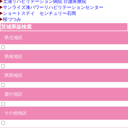
土浦リハビリテーション病院 介護医療院
サンライズ湊パワーリハビリテーションセンター
ショートステイ センチュリー石岡
桜づつみ
茨城県版検索
県北地区
県南地区
日立市
北茨城市
高萩市
常陸太田市
ひたちなか市
水戸市
笠間市
那珂市
常陸大宮市
久慈郡大子町
那珂郡東海村
東茨城郡茨城町
東茨城郡大洗町
東茨城郡城里町
県西地区
石岡市
土浦市
つくば市
牛久市
龍ヶ崎市
取手市
守谷市
かすみがうら市
つくばみらい市
小美玉市
稲敷市
稲敷郡美浦村
稲敷郡阿見町
稲敷郡河内町
北相馬郡利根町
鹿行地区
結城市
筑西市
下妻市
常総市
坂東市
古河市
桜川市
結城郡八千代町
猿島郡五霞町
猿島郡境町
その他地区
鉾田市
鹿嶋市
神栖市
行方市
潮来市