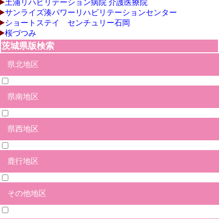
土浦リハビリテーション病院 介護医療院
サンライズ湊パワーリハビリテーションセンター
ショートステイ センチュリー石岡
桜づつみ
茨城県版検索
県北地区
県南地区
日立市
北茨城市
高萩市
常陸太田市
ひたちなか市
水戸市
笠間市
那珂市
常陸大宮市
久慈郡大子町
那珂郡東海村
東茨城郡茨城町
東茨城郡大洗町
東茨城郡城里町
県西地区
石岡市
土浦市
つくば市
牛久市
龍ヶ崎市
取手市
守谷市
かすみがうら市
つくばみらい市
小美玉市
稲敷市
稲敷郡美浦村
稲敷郡阿見町
稲敷郡河内町
北相馬郡利根町
鹿行地区
結城市
筑西市
下妻市
常総市
坂東市
古河市
桜川市
結城郡八千代町
猿島郡五霞町
猿島郡境町
その他地区
鉾田市
鹿嶋市
神栖市
行方市
潮来市