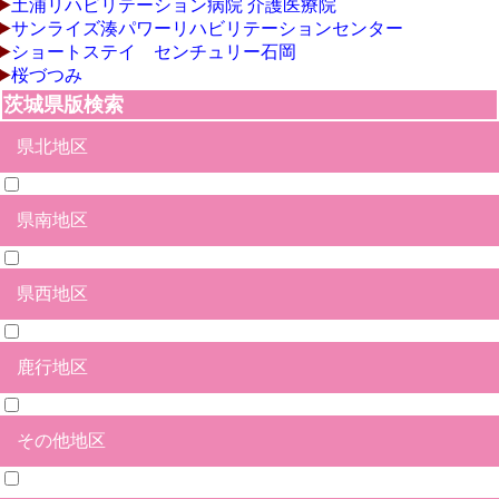
土浦リハビリテーション病院 介護医療院
サンライズ湊パワーリハビリテーションセンター
ショートステイ センチュリー石岡
桜づつみ
茨城県版検索
県北地区
県南地区
日立市
北茨城市
高萩市
常陸太田市
ひたちなか市
水戸市
笠間市
那珂市
常陸大宮市
久慈郡大子町
那珂郡東海村
東茨城郡茨城町
東茨城郡大洗町
東茨城郡城里町
県西地区
石岡市
土浦市
つくば市
牛久市
龍ヶ崎市
取手市
守谷市
かすみがうら市
つくばみらい市
小美玉市
稲敷市
稲敷郡美浦村
稲敷郡阿見町
稲敷郡河内町
北相馬郡利根町
鹿行地区
結城市
筑西市
下妻市
常総市
坂東市
古河市
桜川市
結城郡八千代町
猿島郡五霞町
猿島郡境町
その他地区
鉾田市
鹿嶋市
神栖市
行方市
潮来市